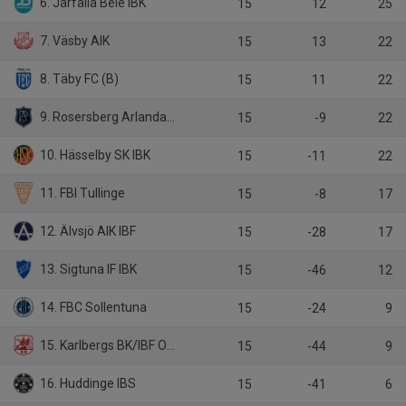
6. Järfälla Bele IBK
15
12
25
7. Väsby AIK
15
13
22
8. Täby FC (B)
15
11
22
9. Rosersberg Arlanda IBK
15
-9
22
10. Hässelby SK IBK
15
-11
22
11. FBI Tullinge
15
-8
17
12. Älvsjö AIK IBF
15
-28
17
13. Sigtuna IF IBK
15
-46
12
14. FBC Sollentuna
15
-24
9
15. Karlbergs BK/IBF Offensiv Lidingö
15
-44
9
16. Huddinge IBS
15
-41
6