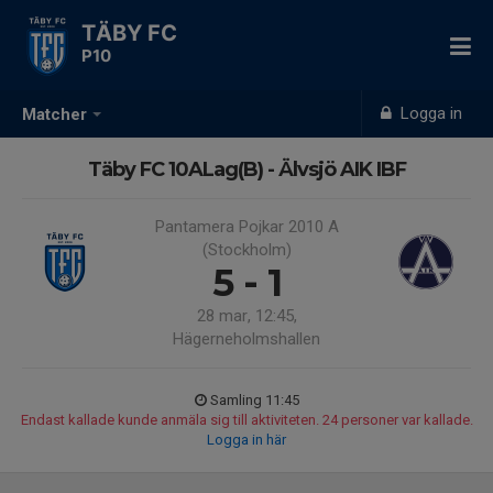
TÄBY FC
P10
Logga in
Matcher
Täby FC 10ALag(B) - Älvsjö AIK IBF
Pantamera Pojkar 2010 A
(Stockholm)
5 - 1
28 mar, 12:45,
Hägerneholmshallen
Samling 11:45
Endast kallade kunde anmäla sig till aktiviteten. 24 personer var kallade.
Logga in här