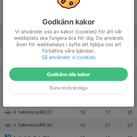
Inget referat skrivet
Godkänn kakor
Vi använder oss av kakor (cookies) för att vår
webbplats ska fungera bra för dig. De används
Tabell
även för webbanalys i syfte att hjälpa oss att
förbättra våra tjänster.
Pantamera Pojkar 2010 A
Så använder vi cookies
(Stockholm)
M
+/-
P
Godkänn alla kakor
1. Tyresö Trollbäcken IBK
15
49
38
2. Salems IF
15
50
37
Bara nödvändiga
3. Täby FC (A)
15
32
31
4. Vallentuna IBK (C)
15
17
29
5. Vallentuna IBK (A)
15
27
27