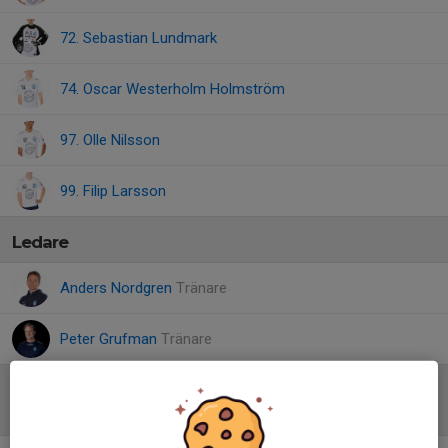
72. Sebastian Lundmark
74. Oscar Westerholm Holmström
97. Olle Nilsson
99. Filip Larsson
Ledare
Anders Nordgren
Tränare
Peter Grufman
Tränare
Referat