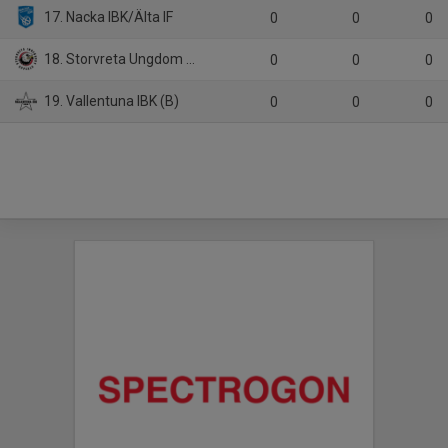
17. Nacka IBK/Älta IF
0
0
0
18. Storvreta Ungdom IBK
0
0
0
19. Vallentuna IBK (B)
0
0
0