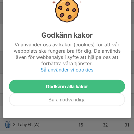
Referat
Godkänn kakor
Inget referat skrivet
Vi använder oss av kakor (cookies) för att vår
webbplats ska fungera bra för dig. De används
även för webbanalys i syfte att hjälpa oss att
förbättra våra tjänster.
Tabell
Så använder vi cookies
Pantamera Pojkar 2010 A
Godkänn alla kakor
(Stockholm)
M
+/-
P
Bara nödvändiga
1. Tyresö Trollbäcken IBK
15
49
38
2. Salems IF
15
50
37
3. Täby FC (A)
15
32
31