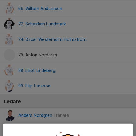
66. William Andersson
72. Sebastian Lundmark
74. Oscar Westerholm Holmström
79. Anton Nordgren
88. Elliot Lindeberg
99. Filip Larsson
Ledare
Anders Nordgren
Tränare
Peter Grufman
Tränare