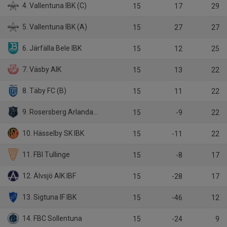
4. Vallentuna IBK (C)
15
17
29
5. Vallentuna IBK (A)
15
27
27
6. Järfälla Bele IBK
15
12
25
7. Väsby AIK
15
13
22
8. Täby FC (B)
15
11
22
9. Rosersberg Arlanda IBK
15
-9
22
10. Hässelby SK IBK
15
-11
22
11. FBI Tullinge
15
-8
17
12. Älvsjö AIK IBF
15
-28
17
13. Sigtuna IF IBK
15
-46
12
14. FBC Sollentuna
15
-24
9