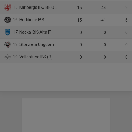
15. Karlbergs BK/IBF Offensiv Lidingö
15
-44
9
16. Huddinge IBS
15
-41
6
17. Nacka IBK/Älta IF
0
0
0
18. Storvreta Ungdom IBK
0
0
0
19. Vallentuna IBK (B)
0
0
0