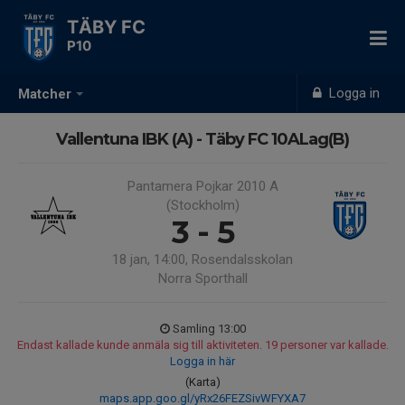
TÄBY FC
P10
Logga in
Matcher
Vallentuna IBK (A) - Täby FC 10ALag(B)
Pantamera Pojkar 2010 A
(Stockholm)
3 - 5
18 jan, 14:00, Rosendalsskolan
Norra Sporthall
Samling 13:00
Endast kallade kunde anmäla sig till aktiviteten. 19 personer var kallade.
Logga in här
(Karta)
maps.app.goo.gl/yRx26FEZSivWFYXA7