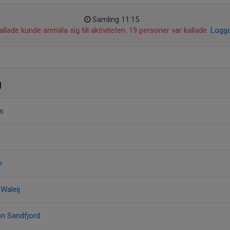
Samling 11:15
llade kunde anmäla sig till aktiviteten. 19 personer var kallade.
Logga
g
ns
n
Waleij
n Sandfjord