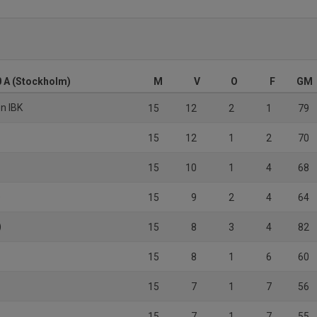
 A (Stockholm)
M
V
O
F
GM
en IBK
15
12
2
1
79
15
12
1
2
70
15
10
1
4
68
)
15
9
2
4
64
)
15
8
3
4
82
15
8
1
6
60
15
7
1
7
56
15
7
1
7
55