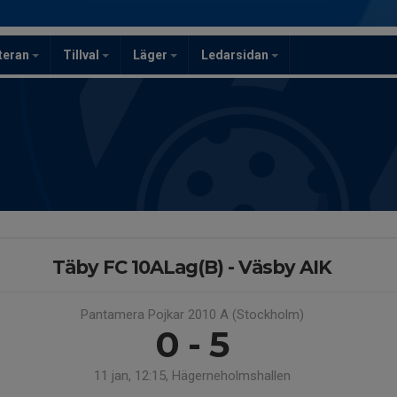
teran
Tillval
Läger
Ledarsidan
Täby FC 10ALag(B) - Väsby AIK
Pantamera Pojkar 2010 A (Stockholm)
0 - 5
11 jan, 12:15, Hägerneholmshallen