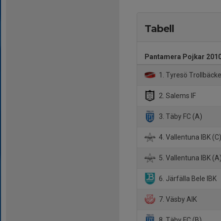
Tabell
Pantamera Pojkar 2010
1. Tyresö Trollbäck
2. Salems IF
3. Täby FC (A)
4. Vallentuna IBK (C
5. Vallentuna IBK (A
6. Järfälla Bele IBK
7. Väsby AIK
8. Täby FC (B)