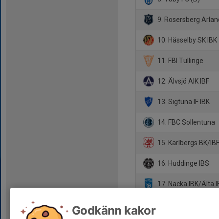
9. Rosersberg Arlan
10. Hässelby SK IBK
11. FBI Tullinge
12. Älvsjö AIK IBF
13. Sigtuna IF IBK
14. FBC Sollentuna
15. Karlbergs BK/IBF
16. Huddinge IBS
17. Nacka IBK/Älta I
18. Storvreta Ungd
Godkänn kakor