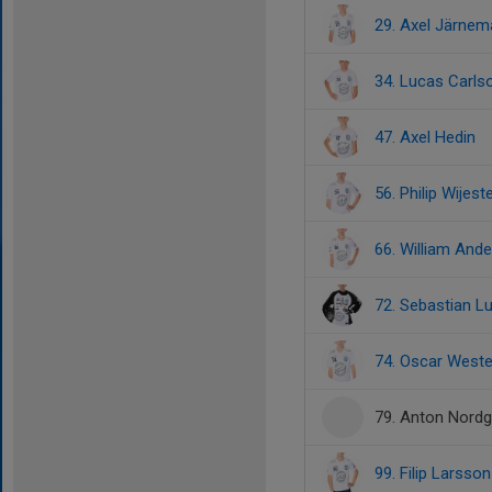
29. Axel Järne
34. Lucas Carls
47. Axel Hedin
56. Philip Wijest
66. William And
72. Sebastian 
74. Oscar West
79. Anton Nordg
99. Filip Larsson