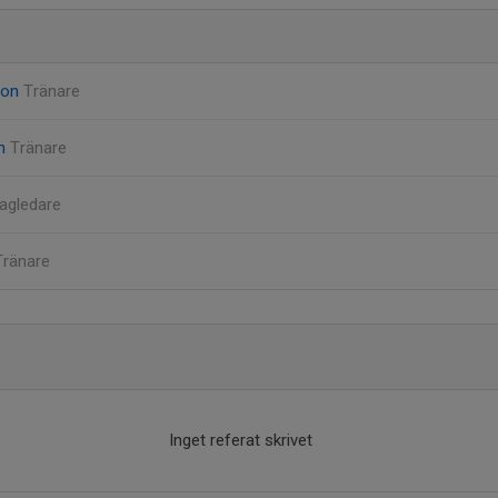
son
Tränare
en
Tränare
agledare
Tränare
Inget referat skrivet