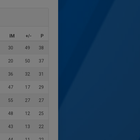
IM
+/-
P
30
49
38
20
50
37
36
32
31
47
17
29
55
27
27
48
12
25
43
13
22
44
11
22