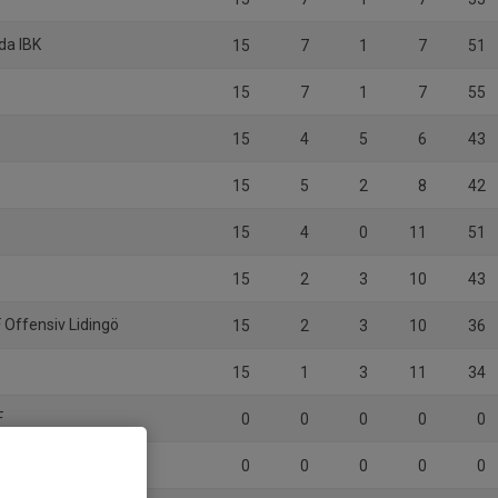
da IBK
15
7
1
7
51
15
7
1
7
55
15
4
5
6
43
15
5
2
8
42
15
4
0
11
51
15
2
3
10
43
 Offensiv Lidingö
15
2
3
10
36
15
1
3
11
34
F
0
0
0
0
0
om IBK
0
0
0
0
0