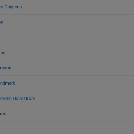
mar Gagneus
on
een
ersson
Lundmark
erholm Holmström
ren