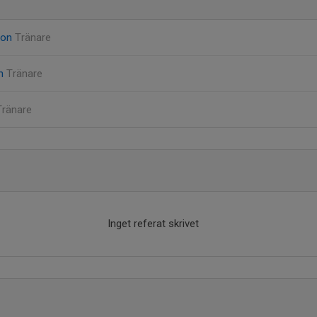
son
Tränare
en
Tränare
Tränare
Inget referat skrivet