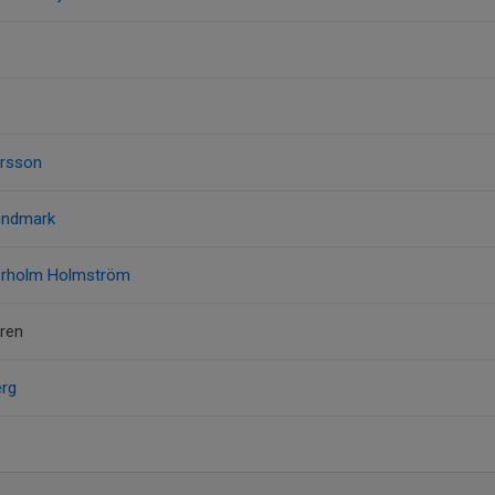
ersson
Lundmark
erholm Holmström
ren
erg