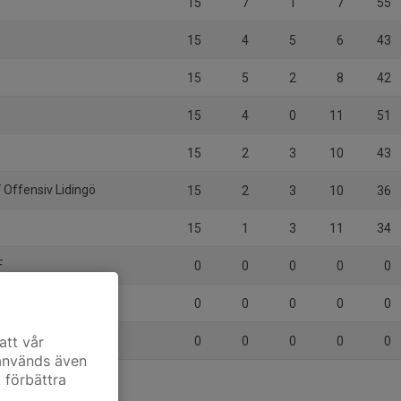
15
7
1
7
55
15
4
5
6
43
15
5
2
8
42
15
4
0
11
51
15
2
3
10
43
 Offensiv Lidingö
15
2
3
10
36
15
1
3
11
34
F
0
0
0
0
0
om IBK
0
0
0
0
0
B)
att vår
0
0
0
0
0
 används även
t förbättra