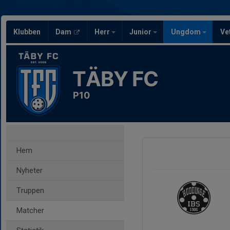
Klubben
Dam
Herr
Junior
Ungdom
Ve
TÄBY FC
P10
Hem
Nyheter
Truppen
Matcher