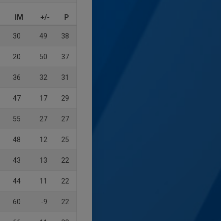
IM
+/-
P
30
49
38
20
50
37
36
32
31
47
17
29
55
27
27
48
12
25
43
13
22
44
11
22
60
-9
22