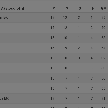
 A (Stockholm)
M
V
O
F
GM
en IBK
15
12
2
1
79
15
12
1
2
70
15
10
1
4
68
)
15
9
2
4
64
)
15
8
3
4
82
15
8
1
6
60
15
7
1
7
56
15
7
1
7
55
da IBK
15
7
1
7
51