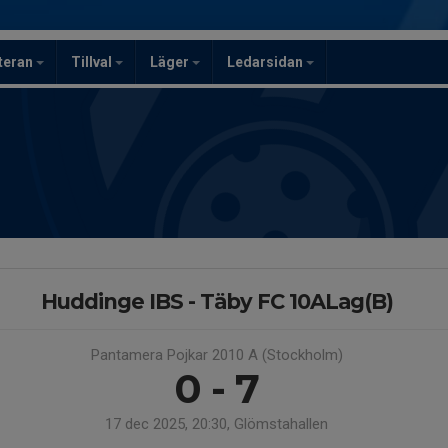
teran
Tillval
Läger
Ledarsidan
Huddinge IBS - Täby FC 10ALag(B)
Pantamera Pojkar 2010 A (Stockholm)
0 - 7
17 dec 2025, 20:30, Glömstahallen