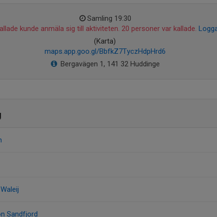
Samling 19:30
llade kunde anmäla sig till aktiviteten. 20 personer var kallade.
Logga
(Karta)
maps.app.goo.gl/BbfkZ7TyczHdpHrd6
Bergavägen 1, 141 32 Huddinge
g
n
Waleij
n Sandfjord