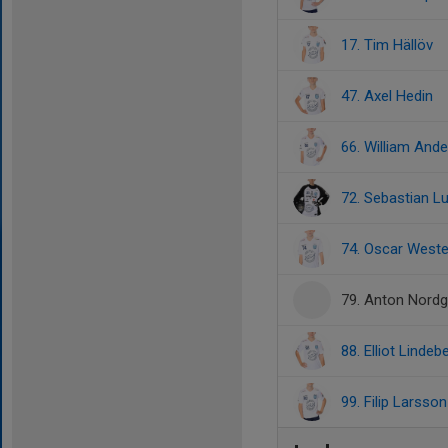
17. Tim Hällöv
47. Axel Hedin
66. William And
72. Sebastian 
74. Oscar West
79. Anton Nordg
88. Elliot Lindeb
99. Filip Larsson