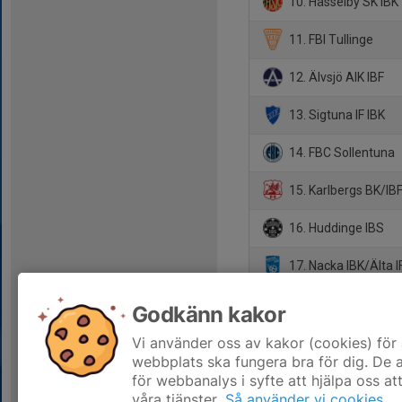
10. Hässelby SK IBK
11. FBI Tullinge
12. Älvsjö AIK IBF
13. Sigtuna IF IBK
14. FBC Sollentuna
15. Karlbergs BK/IBF
16. Huddinge IBS
17. Nacka IBK/Älta I
18. Storvreta Ungd
Godkänn kakor
19. Vallentuna IBK (
Vi använder oss av kakor (cookies) för 
webbplats ska fungera bra för dig. De
för webbanalys i syfte att hjälpa oss at
våra tjänster.
Så använder vi cookies