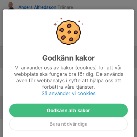
Anders Alfredsson
Tränare
Anders Nordgren
Tränare
Peter Grufman
Tränare
Godkänn kakor
Referat
Vi använder oss av kakor (cookies) för att vår
webbplats ska fungera bra för dig. De används
även för webbanalys i syfte att hjälpa oss att
Inget referat skrivet
förbättra våra tjänster.
Så använder vi cookies
Godkänn alla kakor
Tabell
Bara nödvändiga
Pantamera Pojkar 2010 A
(Stockholm)
M
+/-
P