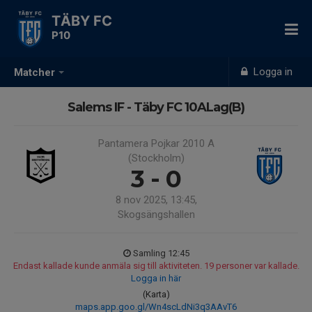
TÄBY FC
P10
Logga in
Matcher
Salems IF - Täby FC 10ALag(B)
Pantamera Pojkar 2010 A
(Stockholm)
3 - 0
8 nov 2025, 13:45,
Skogsängshallen
Samling 12:45
Endast kallade kunde anmäla sig till aktiviteten. 19 personer var kallade.
Logga in här
(Karta)
maps.app.goo.gl/Wn4scLdNi3q3AAvT6