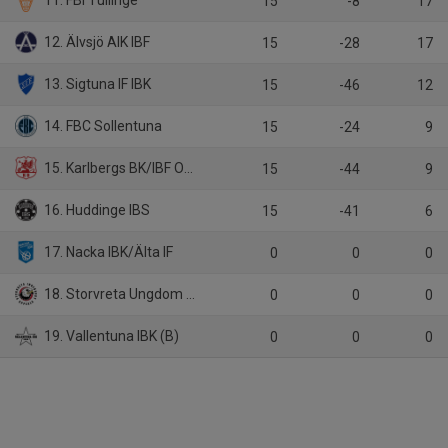
11. FBI Tullinge
15
-8
17
12. Älvsjö AIK IBF
15
-28
17
13. Sigtuna IF IBK
15
-46
12
14. FBC Sollentuna
15
-24
9
15. Karlbergs BK/IBF Offensiv Lidingö
15
-44
9
16. Huddinge IBS
15
-41
6
17. Nacka IBK/Älta IF
0
0
0
18. Storvreta Ungdom IBK
0
0
0
19. Vallentuna IBK (B)
0
0
0