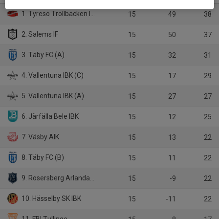
1. Tyresö Trollbäcken IBK
15
49
38
2. Salems IF
15
50
37
3. Täby FC (A)
15
32
31
4. Vallentuna IBK (C)
15
17
29
5. Vallentuna IBK (A)
15
27
27
6. Järfälla Bele IBK
15
12
25
7. Väsby AIK
15
13
22
8. Täby FC (B)
15
11
22
9. Rosersberg Arlanda IBK
15
-9
22
10. Hässelby SK IBK
15
-11
22