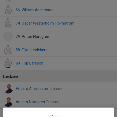
66. William Andersson
74. Oscar Westerholm Holmström
79. Anton Nordgren
88. Elliot Lindeberg
99. Filip Larsson
Ledare
Anders Alfredsson
Tränare
Anders Nordgren
Tränare
Peter Grufman
Tränare