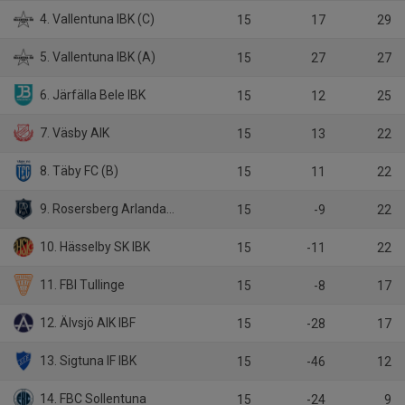
4. Vallentuna IBK (C)
15
17
29
5. Vallentuna IBK (A)
15
27
27
6. Järfälla Bele IBK
15
12
25
7. Väsby AIK
15
13
22
8. Täby FC (B)
15
11
22
9. Rosersberg Arlanda IBK
15
-9
22
10. Hässelby SK IBK
15
-11
22
11. FBI Tullinge
15
-8
17
12. Älvsjö AIK IBF
15
-28
17
13. Sigtuna IF IBK
15
-46
12
14. FBC Sollentuna
15
-24
9