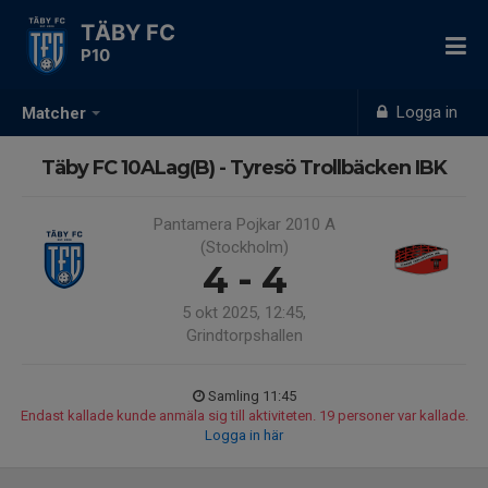
TÄBY FC
P10
Logga in
Matcher
Täby FC 10ALag(B) - Tyresö Trollbäcken IBK
Pantamera Pojkar 2010 A
(Stockholm)
4 - 4
5 okt 2025, 12:45,
Grindtorpshallen
Samling 11:45
Endast kallade kunde anmäla sig till aktiviteten. 19 personer var kallade.
Logga in här