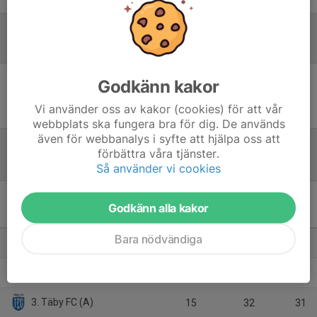
Referat
Godkänn kakor
Inget referat skrivet
Vi använder oss av kakor (cookies) för att vår
webbplats ska fungera bra för dig. De används
även för webbanalys i syfte att hjälpa oss att
förbättra våra tjänster.
Tabell
Så använder vi cookies
Pantamera Pojkar 2010 A
Godkänn alla kakor
(Stockholm)
M
+/-
P
Bara nödvändiga
1. Tyresö Trollbäcken IBK
15
49
38
2. Salems IF
15
50
37
3. Täby FC (A)
15
32
31