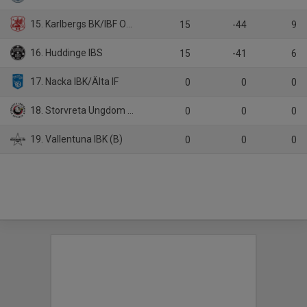
15. Karlbergs BK/IBF Offensiv Lidingö
15
-44
9
16. Huddinge IBS
15
-41
6
17. Nacka IBK/Älta IF
0
0
0
18. Storvreta Ungdom IBK
0
0
0
19. Vallentuna IBK (B)
0
0
0