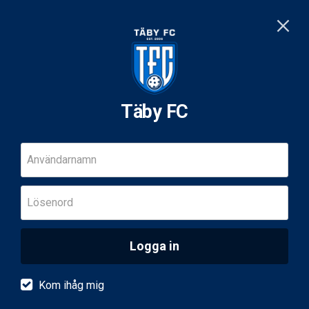
Täby FC
Användarnamn
Lösenord
Logga in
Kom ihåg mig