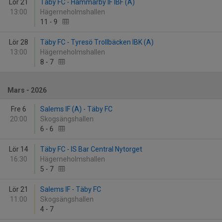
Lör 21
Täby FC - Hammarby IF IBF (A)
13:00
Hägerneholmshallen
11
-
9
Lör 28
Täby FC - Tyresö Trollbäcken IBK (A)
13:00
Hägerneholmshallen
8
-
7
Mars - 2026
Fre 6
Salems IF (A) - Täby FC
20:00
Skogsängshallen
6
-
6
Lör 14
Täby FC - IS Bar Central Nytorget
16:30
Hägerneholmshallen
5
-
7
Lör 21
Salems IF - Täby FC
11:00
Skogsängshallen
4
-
7