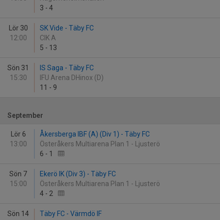
3
-
4
Lör 30
SK Vide - Täby FC
12:00
CIK A
5
-
13
Sön 31
IS Saga - Täby FC
15:30
IFU Arena DHinox (D)
11
-
9
September
Lör 6
Åkersberga IBF (A) (Div 1) - Täby FC
13:00
Österåkers Multiarena Plan 1 - Ljusterö
6
-
1
Sön 7
Ekerö IK (Div 3) - Täby FC
15:00
Österåkers Multiarena Plan 1 - Ljusterö
4
-
2
Sön 14
Täby FC - Värmdö IF