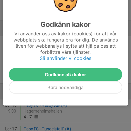
Sön 30
Täby FC - Salems IF (A)
16:30
Hägerneholmshallen
5
-
5
Godkänn kakor
December
Vi använder oss av kakor (cookies) för att vår
webbplats ska fungera bra för dig. De används
Lör 13
IS Bar Central Nytorget - Täby FC
även för webbanalys i syfte att hjälpa oss att
14:00
Tellusborgshallen 1
förbättra våra tjänster.
8
-
12
Så använder vi cookies
Sön 21
Kungsängens IF (A) - Täby FC
13:00
Hagnäshallen
Godkänn alla kakor
6
-
10
Bara nödvändiga
Januari - 2026
Lör 10
Täby FC - Väsby AIK (A)
19:00
Hägerneholmshallen
4
-
7
Lör 17
Täby FC - Tungelsta IF (A)