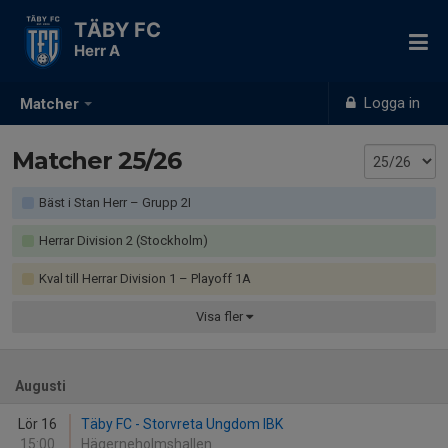
TÄBY FC
Herr A
Logga in
Matcher
Matcher 25/26
Bäst i Stan Herr – Grupp 2I
Herrar Division 2 (Stockholm)
Kval till Herrar Division 1 – Playoff 1A
Visa
fler
Augusti
Lör 16
Täby FC - Storvreta Ungdom IBK
15:00
Hägerneholmshallen