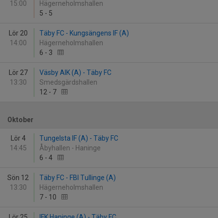
15:00
Hägerneholmshallen
5
-
5
Lör 20
Täby FC - Kungsängens IF (A)
14:00
Hägerneholmshallen
6
-
3
Lör 27
Väsby AIK (A) - Täby FC
13:30
Smedsgärdshallen
12
-
7
Oktober
Lör 4
Tungelsta IF (A) - Täby FC
14:45
Åbyhallen - Haninge
6
-
4
Sön 12
Täby FC - FBI Tullinge (A)
13:30
Hägerneholmshallen
7
-
10
Lör 25
IFK Haninge (A) - Täby FC