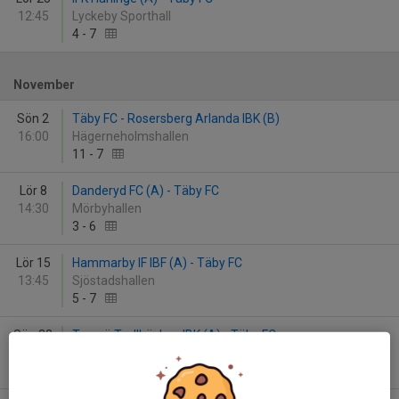
12:45
Lyckeby Sporthall
4
-
7
November
Sön 2
Täby FC - Rosersberg Arlanda IBK (B)
16:00
Hägerneholmshallen
11
-
7
Lör 8
Danderyd FC (A) - Täby FC
14:30
Mörbyhallen
3
-
6
Lör 15
Hammarby IF IBF (A) - Täby FC
13:45
Sjöstadshallen
5
-
7
Sön 23
Tyresö Trollbäcken IBK (A) - Täby FC
14:30
Tyresöhallen
8
-
8