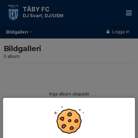
TÄBY FC
DJ Svart, DJ/USM
Logga in
Bildgalleri
Bildgalleri
0 album
Inga album skapade