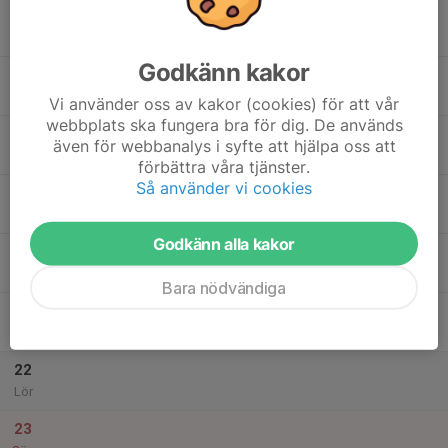
17
20:45
Innebandypass
22:00
Mån
Hägerneholmshallen
Godkänn kakor
18
18:00
Gympass
19:20
Tis
Nordic Wellness Arninge
Vi använder oss av kakor (cookies) för att vår
webbplats ska fungera bra för dig. De används
19
även för webbanalys i syfte att hjälpa oss att
Ons
förbättra våra tjänster.
Så använder vi cookies
20
17:00
Innebandypass
18:30
Tor
Grindtorpshallen
Godkänn alla kakor
21
18:00
Intresse Storvreta Invitational 21-23
19:00
Fre
Uppsala
Bara nödvändiga
18:10
Innebandypass
19:20
Hägerneholmshallen
22
Lör
23