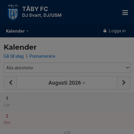
TÄBY FC
DJ Svart, DJ/USM
Logga in
Kalender
Kalender
Gå till idag
|
Prenumerera
Augusti 2026
1
Lör
2
Sön
v.32