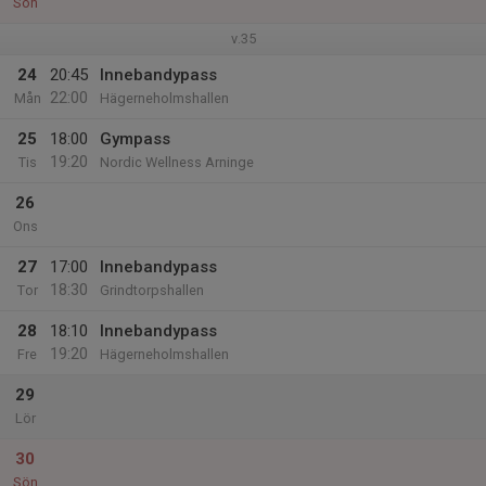
Sön
v.35
24
20:45
Innebandypass
22:00
Mån
Hägerneholmshallen
25
18:00
Gympass
19:20
Tis
Nordic Wellness Arninge
26
Ons
27
17:00
Innebandypass
18:30
Tor
Grindtorpshallen
28
18:10
Innebandypass
19:20
Fre
Hägerneholmshallen
29
Lör
30
Sön