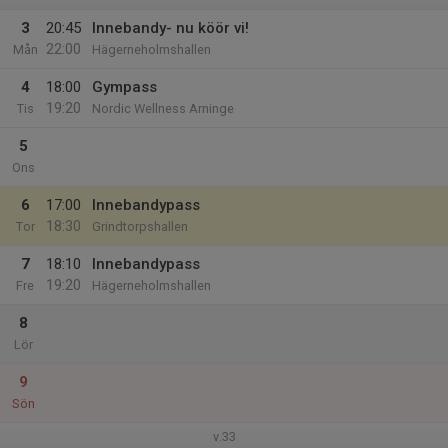
3
20:45
Innebandy- nu köör vi!
22:00
Mån
Hägerneholmshallen
4
18:00
Gympass
19:20
Tis
Nordic Wellness Arninge
5
Ons
6
17:00
Innebandypass
18:30
Tor
Grindtorpshallen
7
18:10
Innebandypass
19:20
Fre
Hägerneholmshallen
8
Lör
9
Sön
v.33