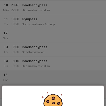
10
20:45
Innebandypass
22:00
Mån
Hägerneholmshallen
11
18:00
Gympass
19:20
Tis
Nordic Wellness Arninge
12
Ons
13
17:00
Innebandypass
18:30
Tor
Grindtorpshallen
14
18:10
Innebandypass
19:20
Fre
Hägerneholmshallen
15
Lör
16
Sön
v.34