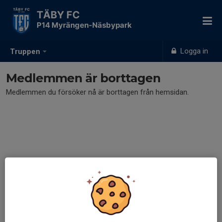
TÄBY FC
P14 Myrängen-Näsbypark
Logga in
Truppen
Medlemmen är borttagen
Medlemmen du försöker nå är borttagen från hemsidan.