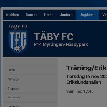
Klubben
Dam
Herr
Junior
Ungdom
Ve
TÄBY FC
P14 Myrängen-Näsbypark
Träning/Eri
Hem
Torsdag 14 nov 202
Nyheter
Erikslundshallen
Truppen
Samling: 17:45
Matcher