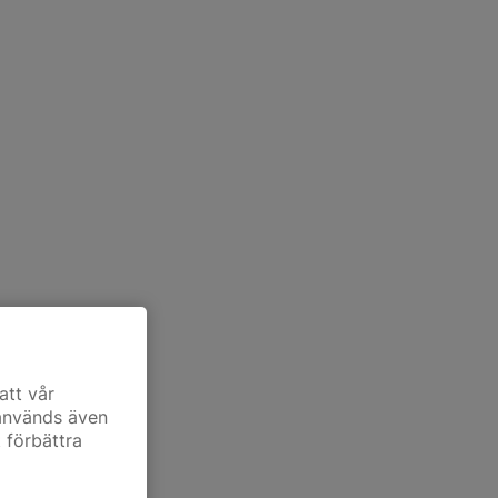
att vår
 används även
t förbättra