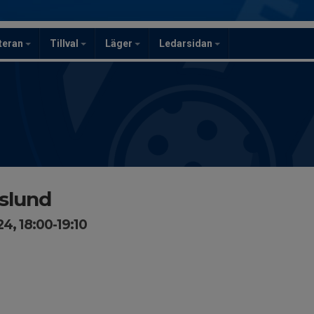
teran
Tillval
Läger
Ledarsidan
kslund
4, 18:00-19:10