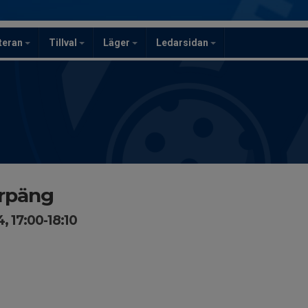
teran
Tillval
Läger
Ledarsidan
arpäng
, 17:00-18:10