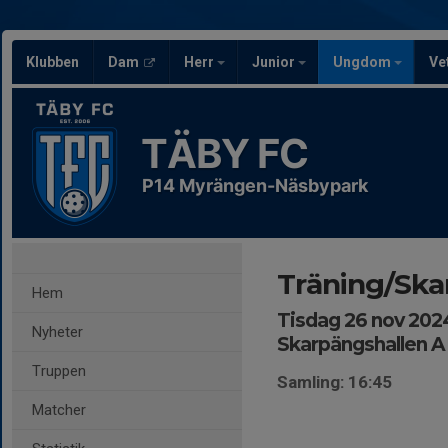
Klubben
Dam
Herr
Junior
Ungdom
Ve
TÄBY FC
P14 Myrängen-Näsbypark
Träning/Sk
Hem
Tisdag 26 nov 2024
Nyheter
Skarpängshallen A
Truppen
Samling: 16:45
Matcher