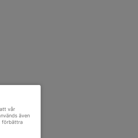
att vår
 används även
t förbättra