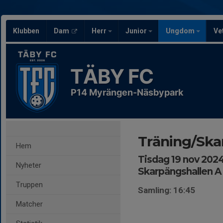
Klubben
Dam
Herr
Junior
Ungdom
Ve
TÄBY FC
P14 Myrängen-Näsbypark
Träning/Sk
Hem
Tisdag 19 nov 2024,
Nyheter
Skarpängshallen A
Truppen
Samling: 16:45
Matcher