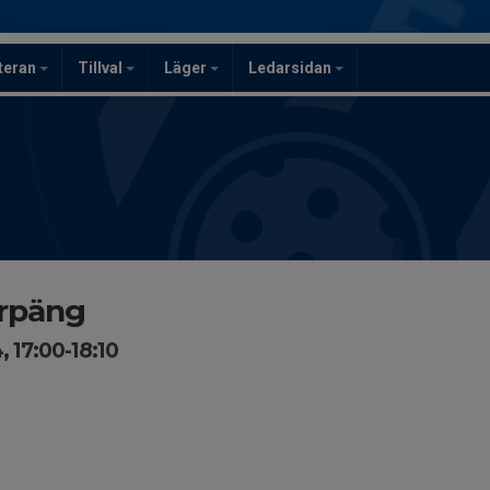
teran
Tillval
Läger
Ledarsidan
arpäng
 17:00-18:10