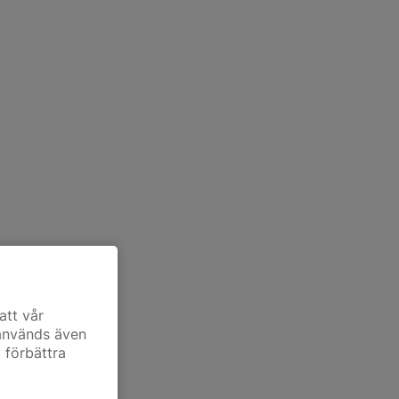
att vår
 används även
t förbättra