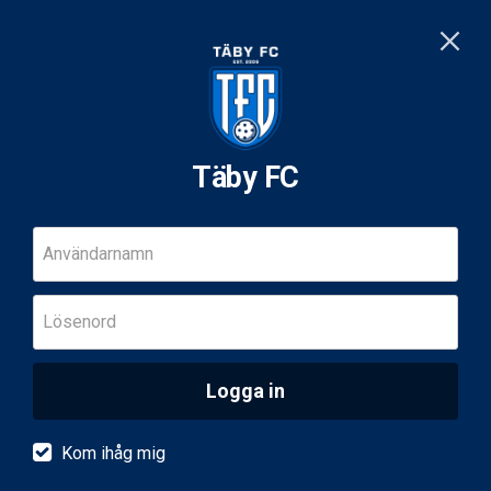
Täby FC
Användarnamn
Lösenord
Logga in
Kom ihåg mig