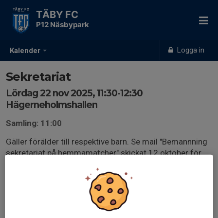
TÄBY FC
P12 Näsbypark
Logga in
Kalender
Sekretariat
Lördag 22 nov 2025, 11:30-12:30
Hägerneholmshallen
Samling: 11:00
Gäller förälder till respektive barn. Se mail "Bemannning
sekretariat på hemmamatcher" skickat 12 oktober för
mer information.
Om ni byter med någon annan, ange vem i så fall vem
som kommer istället