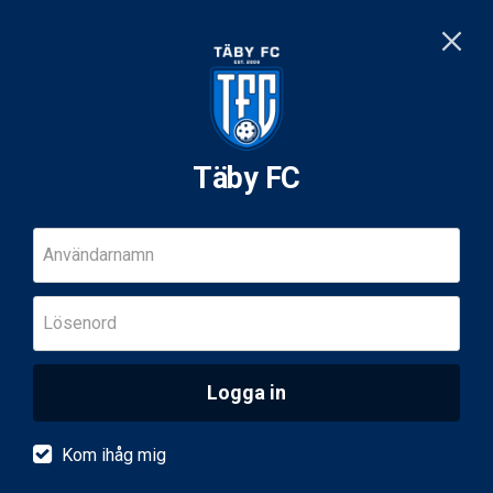
Täby FC
Användarnamn
Lösenord
Logga in
Kom ihåg mig