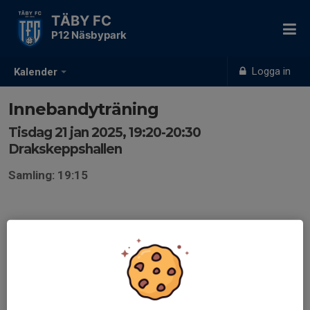
TÄBY FC
P12 Näsbypark
Logga in
Kalender
Innebandyträning
Tisdag 21 jan 2025, 19:20-20:30
Drakskeppshallen
Samling: 19:15