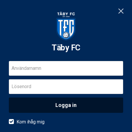
Täby FC
Användarnamn
Lösenord
Logga in
Kom ihåg mig