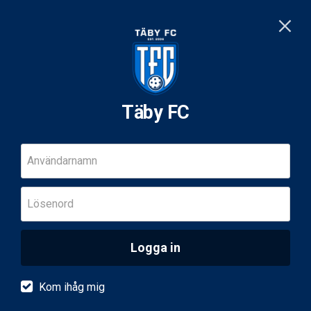
Täby FC
Användarnamn
Lösenord
Logga in
Kom ihåg mig