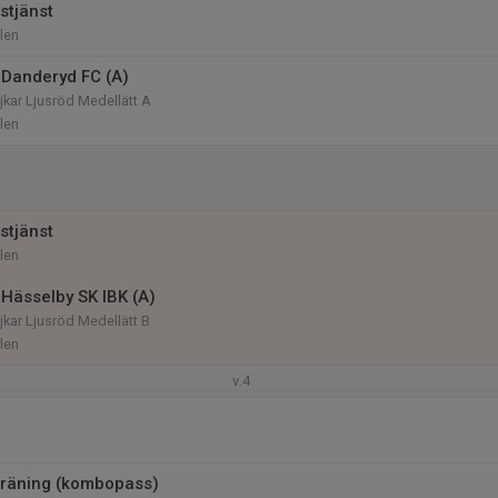
stjänst
len
Danderyd FC (A)
kar Ljusröd Medellätt A
len
stjänst
len
Hässelby SK IBK (A)
kar Ljusröd Medellätt B
len
v.4
träning (kombopass)