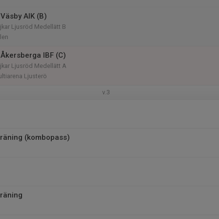
Väsby AIK (B)
kar Ljusröd Medellätt B
len
Åkersberga IBF (C)
kar Ljusröd Medellätt A
ltiarena Ljusterö
v.3
träning (kombopass)
räning