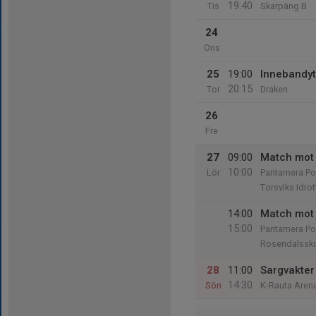
19:40
Tis
Skarpäng B
24
Ons
25
19:00
Innebandyt
20:15
Tor
Draken
26
Fre
27
09:00
Match mot 
10:00
Lör
Pantamera Poj
Torsviks Idrot
14:00
Match mot 
15:00
Pantamera Poj
Rosendalssko
28
11:00
Sargvakter
14:30
Sön
K-Rauta Aren