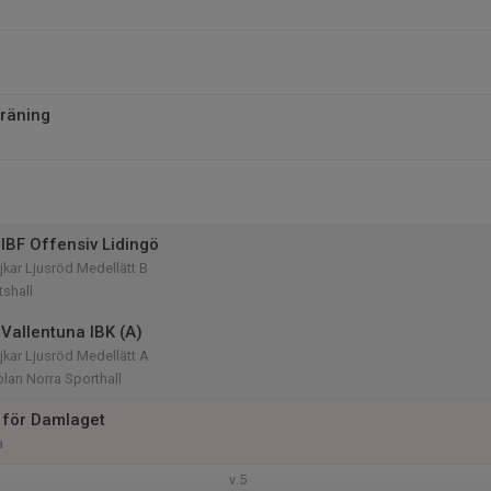
räning
IBF Offensiv Lidingö
kar Ljusröd Medellätt B
tshall
Vallentuna IBK (A)
kar Ljusröd Medellätt A
lan Norra Sporthall
 för Damlaget
a
v.5