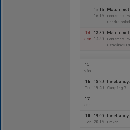
15:15
Match mot 
16:15
Pantamera Poj
Grindtorpshal
14
13:30
Match mot 
14:30
Sön
Pantamera Poj
Österåkers Mu
15
Mån
16
18:20
Innebandy
19:40
Tis
Skarpäng B
17
Ons
18
19:00
Innebandyt
20:15
Tor
Draken