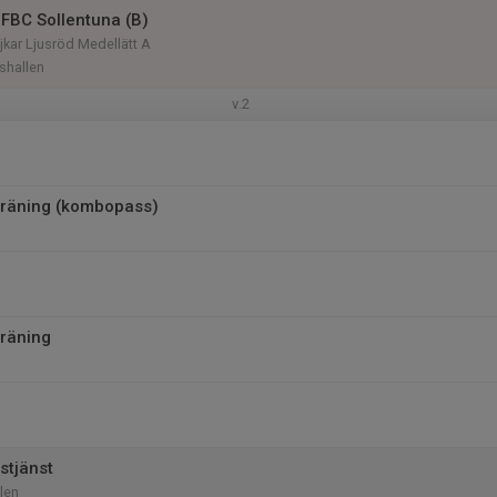
FBC Sollentuna (B)
kar Ljusröd Medellätt A
shallen
v.2
träning (kombopass)
räning
stjänst
len