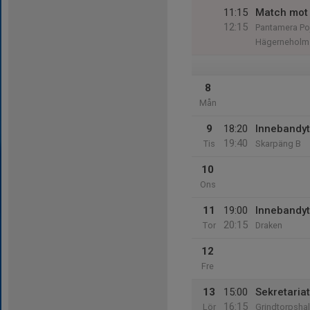
11:15
Match mot 
12:15
Pantamera Poj
Hägerneholm
8
Mån
9
18:20
Innebandy
19:40
Tis
Skarpäng B
10
Ons
11
19:00
Innebandyt
20:15
Tor
Draken
12
Fre
13
15:00
Sekretariat
16:15
Lör
Grindtorpshal