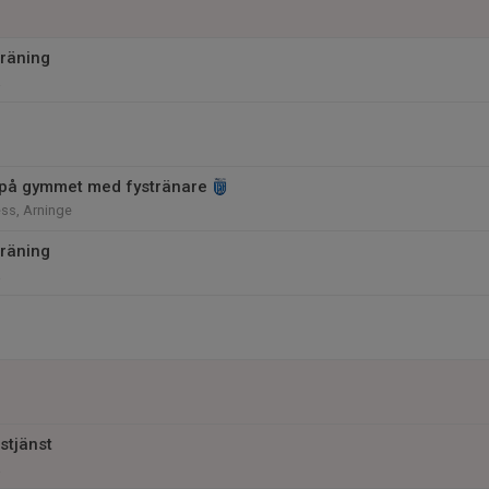
räning
a
 på gymmet med fystränare
ss, Arninge
räning
a
stjänst
a