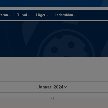
teran
Tillval
Läger
Ledarsidan
a
Januari 2024
v.1