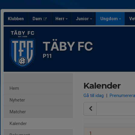
Klubben
Dam
Herr
Junior
Ungdom
Ve
TÄBY FC
P11
Kalender
Hem
Gå till idag
|
Prenumerer
Nyheter
Matcher
Kalender
1