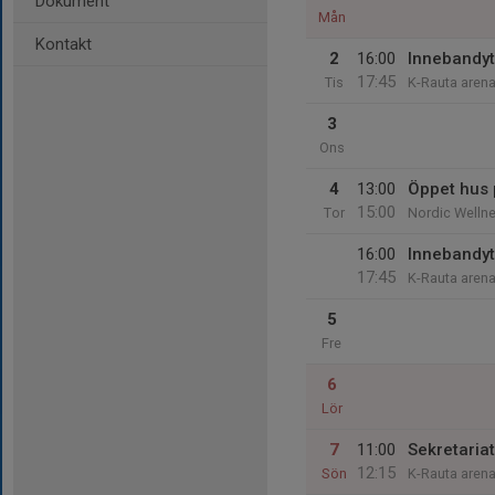
Dokument
Mån
Kontakt
2
16:00
Innebandyt
17:45
Tis
K-Rauta aren
3
Ons
4
13:00
Öppet hus
15:00
Tor
Nordic Wellne
16:00
Innebandyt
17:45
K-Rauta aren
5
Fre
6
Lör
7
11:00
Sekretariat
12:15
Sön
K-Rauta aren