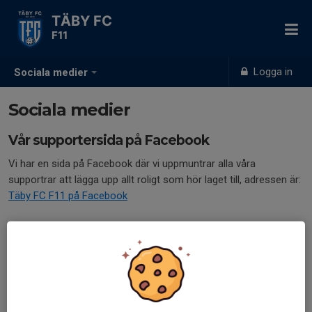
TÄBY FC
F11
Logga in
Sociala medier
Sociala medier
Vår supportersida på Facebook
Vi har en sida på Facebook där vi uppmuntrar alla våra
supportrar att lägga upp allt roligt som hör laget till, adressen är:
Täby FC F11 på Facebook