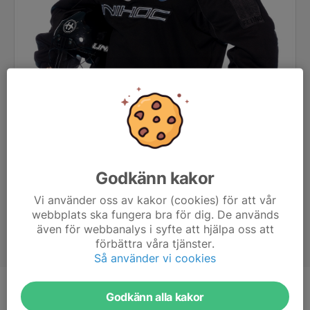
Godkänn kakor
Vi använder oss av kakor (cookies) för att vår
webbplats ska fungera bra för dig. De används
även för webbanalys i syfte att hjälpa oss att
förbättra våra tjänster.
Så använder vi cookies
Position
Målvakt
Godkänn alla kakor