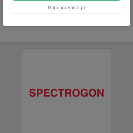
Ålder
14 år
Bara nödvändiga