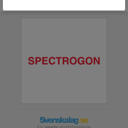
För
smarta
idrottsföreningar