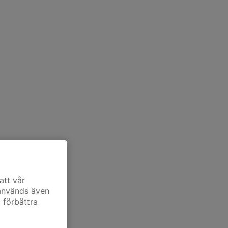
att vår
 används även
t förbättra