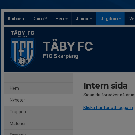
Klubben
Dam
Herr
Junior
Ungdom
Ve
TÄBY FC
F10 Skarpäng
Intern sida
Hem
Sidan du försöker nå är i
Nyheter
Klicka här för att logga in
Truppen
Matcher