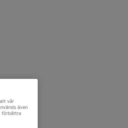
att vår
 används även
t förbättra