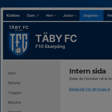
Klubben
Dam
Herr
Junior
Ungdom
Ve
TÄBY FC
F10 Skarpäng
Intern sida
Hem
Sidan du försöker nå är i
Nyheter
Klicka här för att logga in
Truppen
Matcher