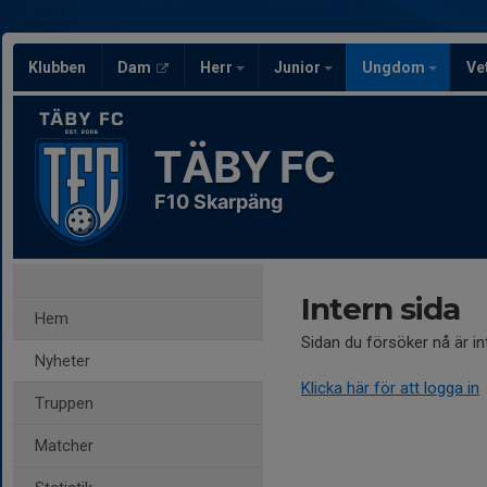
Klubben
Dam
Herr
Junior
Ungdom
Ve
TÄBY FC
F10 Skarpäng
Intern sida
Hem
Sidan du försöker nå är i
Nyheter
Klicka här för att logga in
Truppen
Matcher