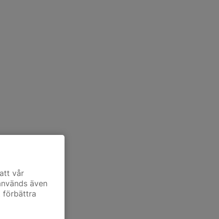
att vår
 används även
t förbättra