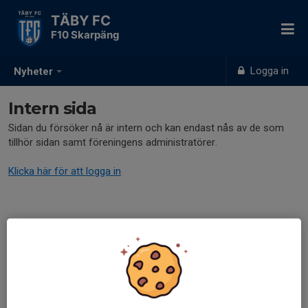
TÄBY FC
F10 Skarpäng
Logga in
Nyheter
Intern sida
Sidan du försöker nå är intern och kan endast nås av de som
tillhör sidan samt föreningens administratörer.
Klicka här för att logga in