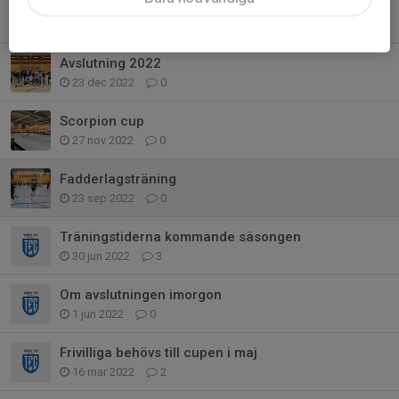
Storvretacupen 2023
8 jan 2023
0
Avslutning 2022
23 dec 2022
0
Scorpion cup
27 nov 2022
0
Fadderlagsträning
23 sep 2022
0
Träningstiderna kommande säsongen
30 jun 2022
3
Om avslutningen imorgon
1 jun 2022
0
Frivilliga behövs till cupen i maj
16 mar 2022
2