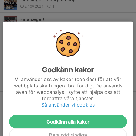
2 nov 2024
1
Finalseger!
8 sep 2024
0
Sargvakter
20 apr 2024
0
Vilket år
19 apr 2024
0
Godkänn kakor
Seriespelet klart för denna säsongen
Vi använder oss av kakor (cookies) för att vår
webbplats ska fungera bra för dig. De används
30 mar 2024
0
även för webbanalys i syfte att hjälpa oss att
förbättra våra tjänster.
Viktig information inför säsongen
Så använder vi cookies
20 jul 2023
0
Falun Floorball Cup - Summer Games 2023
Godkänn alla kakor
22 maj 2023
0
Bara nödvändiga