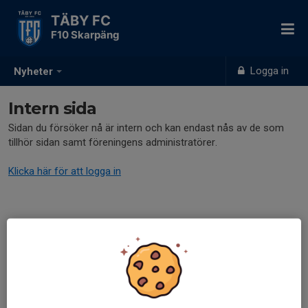
TÄBY FC
F10 Skarpäng
Logga in
Nyheter
Intern sida
Sidan du försöker nå är intern och kan endast nås av de som
tillhör sidan samt föreningens administratörer.
Klicka här för att logga in