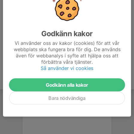
6. Huddinge IBS
12
-23
12
7. Hammarby IF IBF
12
-36
4
8. Ekerö IK
-1
-10
-3
Godkänn kakor
9. IFK Haninge
0
0
0
Vi använder oss av kakor (cookies) för att vår
webbplats ska fungera bra för dig. De används
10. Skogås/Trångsunds IBK
-1
10
0
även för webbanalys i syfte att hjälpa oss att
förbättra våra tjänster.
Så använder vi cookies
Godkänn alla kakor
Bara nödvändiga