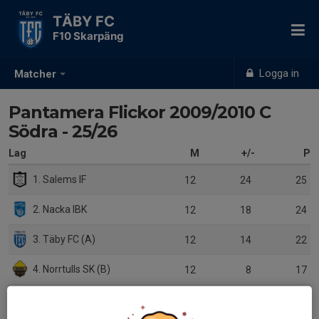
TÄBY FC
F10 Skarpäng
Logga in
Matcher
Pantamera Flickor 2009/2010 C
Södra - 25/26
Lag
M
+/-
P
1. Salems IF
12
24
25
2. Nacka IBK
12
18
24
3. Täby FC (A)
12
14
22
4. Norrtulls SK (B)
12
8
17
5. Tyresö Trollbäcken IBK
12
-5
16