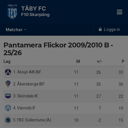
TÄBY FC
F10 Skarpäng
Logga in
Matcher
Pantamera Flickor 2009/2010 B -
25/26
Lag
M
+/-
P
1. Älvsjö AIK IBF
11
26
33
2. Åkersberga IBF
11
35
30
3. Sköndals IK
11
27
22
4. Värmdö IF
11
7
19
5. FBC Sollentuna (A)
10
-2
15