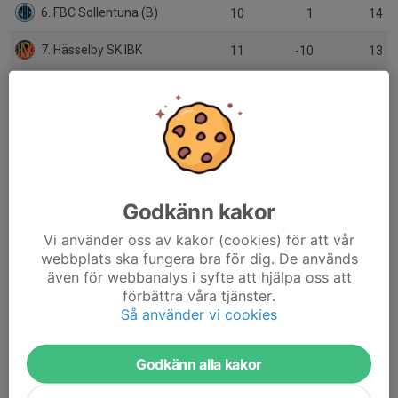
6. FBC Sollentuna (B)
10
1
14
7. Hässelby SK IBK
11
-10
13
8. Huddinge IBS
11
-11
11
9. Täby FC
10
-14
9
10. FBI Tullinge
11
-9
7
11. Tyresö Trollbäcken IBK
10
-15
7
Godkänn kakor
12. Endre IF
11
-35
6
Vi använder oss av kakor (cookies) för att vår
webbplats ska fungera bra för dig. De används
13. FBC Sollentuna (C)
0
0
0
även för webbanalys i syfte att hjälpa oss att
förbättra våra tjänster.
14. Järfälla Bele IBK
0
0
0
Så använder vi cookies
15. Vaxholms IBF
0
0
0
Godkänn alla kakor
16. Älvsjö AIK IBF (A)
0
0
0