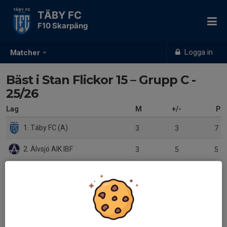
TÄBY FC
F10 Skarpäng
Logga in
Matcher
Bäst i Stan Flickor 15 – Grupp C -
25/26
Lag
M
+/-
P
1. Täby FC (A)
3
3
7
2. Älvsjö AIK IBF
3
5
5
3. Järfälla Bele IBK
3
-1
2
4. Skogås/Trångsunds IBK
3
-7
1
5. Djurgårdens IF IBS
0
0
0