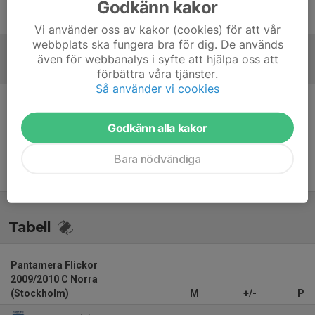
Godkänn kakor
Joakim Helgars
Assisterande tränare
Vi använder oss av kakor (cookies) för att vår
webbplats ska fungera bra för dig. De används
även för webbanalys i syfte att hjälpa oss att
Referat
förbättra våra tjänster.
Så använder vi cookies
Inget referat skrivet
Godkänn alla kakor
Bara nödvändiga
Tabell
Pantamera Flickor
2009/2010 C Norra
(Stockholm)
M
+/-
P