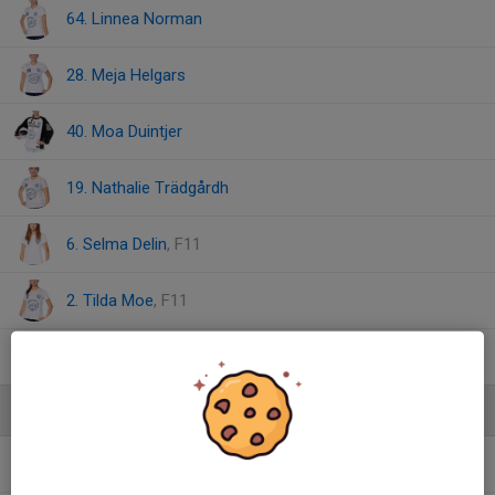
64. Linnea Norman
28. Meja Helgars
40. Moa Duintjer
19. Nathalie Trädgårdh
6. Selma Delin
, F11
2. Tilda Moe
, F11
48. Tuva Gundersen
, F11
Ledare
Anders Strömgren
Lagledare