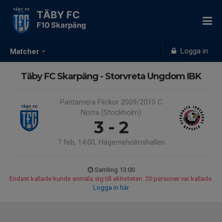
TÄBY FC
F10 Skarpäng
Logga in
Matcher
Täby FC Skarpäng - Storvreta Ungdom IBK
Pantamera Flickor 2009/2010 C
Norra (Stockholm)
3 - 2
7 feb, 14:00, Hägerneholmshallen
Samling 13:00
Endast kallade kunde anmäla sig till aktiviteten. 20 personer var kallade.
Logga in här