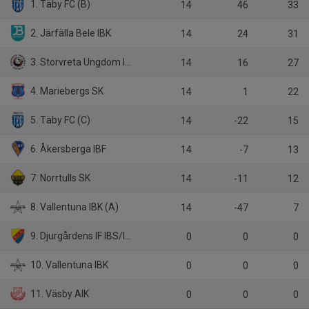
1. Täby FC (B)
14
46
33
2. Järfälla Bele IBK
14
24
31
3. Storvreta Ungdom IBK
14
16
27
4. Mariebergs SK
14
1
22
5. Täby FC (C)
14
-22
15
6. Åkersberga IBF
14
-7
13
7. Norrtulls SK
14
-11
12
8. Vallentuna IBK (A)
14
-47
7
9. Djurgårdens IF IBS/IBF Offensiv Lidingö
0
0
0
10. Vallentuna IBK
0
0
0
11. Väsby AIK
0
0
0