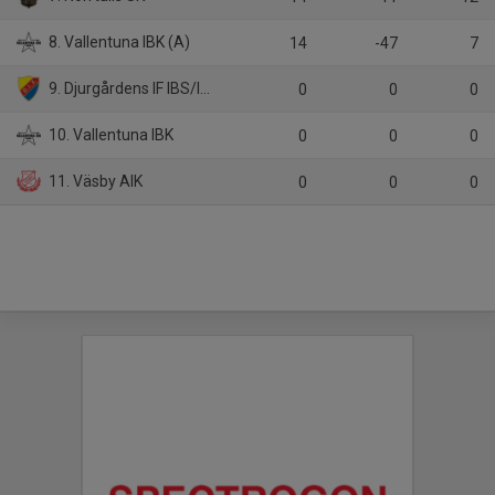
8. Vallentuna IBK (A)
14
-47
7
9. Djurgårdens IF IBS/IBF Offensiv Lidingö
0
0
0
10. Vallentuna IBK
0
0
0
11. Väsby AIK
0
0
0