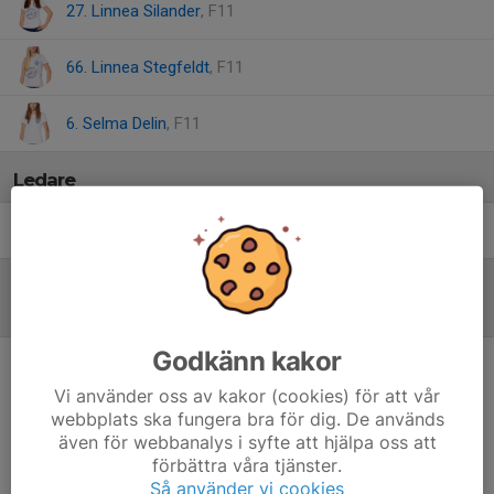
27. Linnea Silander
, F11
66. Linnea Stegfeldt
, F11
6. Selma Delin
, F11
Ledare
Joakim Helgars
Assisterande tränare
Referat
Godkänn kakor
Inget referat skrivet
Vi använder oss av kakor (cookies) för att vår
webbplats ska fungera bra för dig. De används
även för webbanalys i syfte att hjälpa oss att
förbättra våra tjänster.
Så använder vi cookies