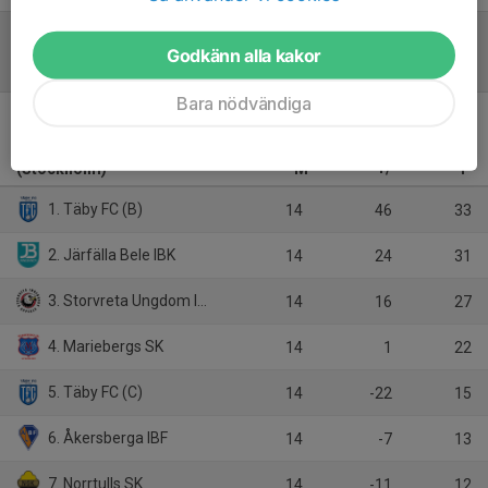
Godkänn alla kakor
Tabell
Bara nödvändiga
Pantamera Flickor
2009/2010 C Norra
(Stockholm)
M
+/-
P
1. Täby FC (B)
14
46
33
2. Järfälla Bele IBK
14
24
31
3. Storvreta Ungdom IBK
14
16
27
4. Mariebergs SK
14
1
22
5. Täby FC (C)
14
-22
15
6. Åkersberga IBF
14
-7
13
7. Norrtulls SK
14
-11
12