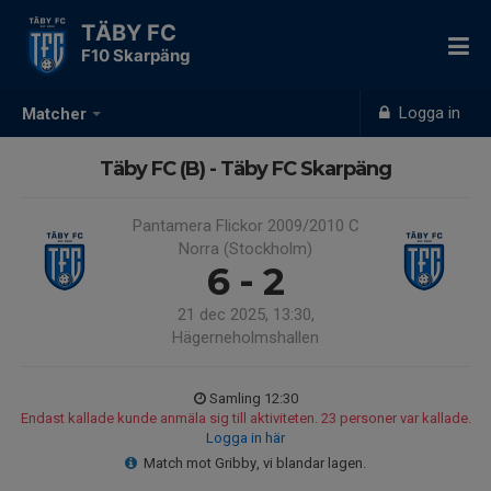
TÄBY FC
F10 Skarpäng
Logga in
Matcher
Täby FC (B) - Täby FC Skarpäng
Pantamera Flickor 2009/2010 C
Norra (Stockholm)
6 - 2
21 dec 2025, 13:30,
Hägerneholmshallen
Samling 12:30
Endast kallade kunde anmäla sig till aktiviteten. 23 personer var kallade.
Logga in här
Match mot Gribby, vi blandar lagen.