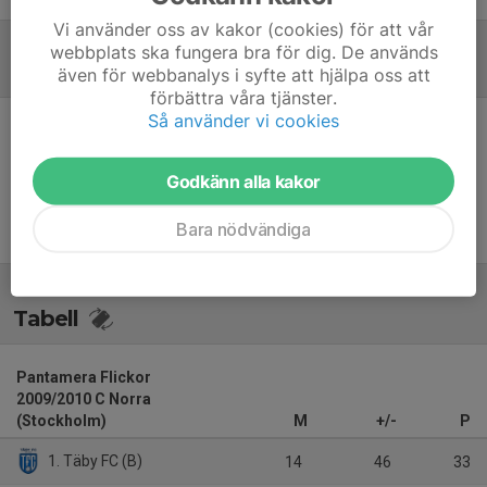
Vi använder oss av kakor (cookies) för att vår
webbplats ska fungera bra för dig. De används
Referat
även för webbanalys i syfte att hjälpa oss att
förbättra våra tjänster.
Så använder vi cookies
Inget referat skrivet
Godkänn alla kakor
Bara nödvändiga
Tabell
Pantamera Flickor
2009/2010 C Norra
(Stockholm)
M
+/-
P
1. Täby FC (B)
14
46
33