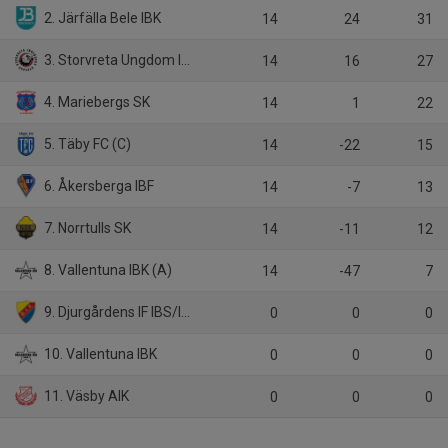
2. Järfälla Bele IBK
14
24
31
3. Storvreta Ungdom IBK
14
16
27
4. Mariebergs SK
14
1
22
5. Täby FC (C)
14
-22
15
6. Åkersberga IBF
14
-7
13
7. Norrtulls SK
14
-11
12
8. Vallentuna IBK (A)
14
-47
7
9. Djurgårdens IF IBS/IBF Offensiv Lidingö
0
0
0
10. Vallentuna IBK
0
0
0
11. Väsby AIK
0
0
0