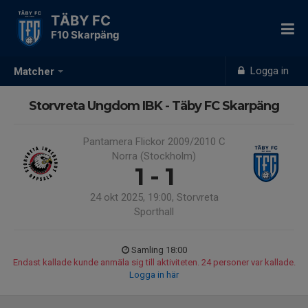
TÄBY FC
F10 Skarpäng
Logga in
Matcher
Storvreta Ungdom IBK - Täby FC Skarpäng
Pantamera Flickor 2009/2010 C
Norra (Stockholm)
1 - 1
24 okt 2025, 19:00, Storvreta
Sporthall
Samling 18:00
Endast kallade kunde anmäla sig till aktiviteten. 24 personer var kallade.
Logga in här