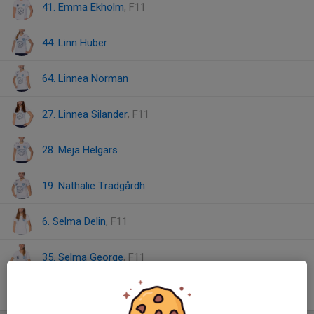
41. Emma Ekholm
, F11
44. Linn Huber
64. Linnea Norman
27. Linnea Silander
, F11
28. Meja Helgars
19. Nathalie Trädgårdh
6. Selma Delin
, F11
35. Selma George
, F11
53. Sigrid Tüll