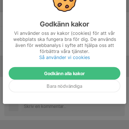
Ledare
Anders Strömgren
Lagledare
Godkänn kakor
Vi använder oss av kakor (cookies) för att vår
Joakim Helgars
Assisterande tränare
webbplats ska fungera bra för dig. De används
även för webbanalys i syfte att hjälpa oss att
Michael Huber
Tränare
förbättra våra tjänster.
Så använder vi cookies
Referat
Godkänn alla kakor
Bara nödvändiga
Inget referat skrivet