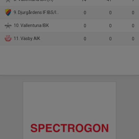
9. Djurgårdens IF IBS/IBF Offensiv Lidingö
0
0
0
10. Vallentuna IBK
0
0
0
11. Väsby AIK
0
0
0