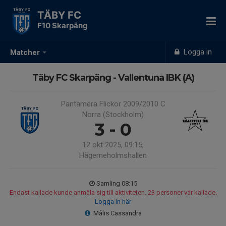
TÄBY FC
F10 Skarpäng
Logga in
Matcher
Täby FC Skarpäng - Vallentuna IBK (A)
Pantamera Flickor 2009/2010 C
Norra (Stockholm)
3 - 0
12 okt 2025, 09:15,
Hägerneholmshallen
Samling 08:15
Endast kallade kunde anmäla sig till aktiviteten. 23 personer var kallade.
Logga in här
Målis Cassandra