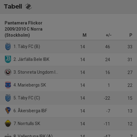
Tabell
Pantamera Flickor
2009/2010 C Norra
(Stockholm)
M
+/-
P
1. Täby FC (B)
14
46
33
2. Järfälla Bele IBK
14
24
31
3. Storvreta Ungdom IBK
14
16
27
4. Mariebergs SK
14
1
22
5. Täby FC (C)
14
-22
15
6. Åkersberga IBF
14
-7
13
7. Norrtulls SK
14
-11
12
8. Vallentuna IBK (A)
14
-47
7