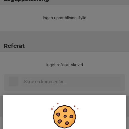
Ingen uppställning ifylld
Referat
Inget referat skrivet
Tabell
Pantamera Flickor