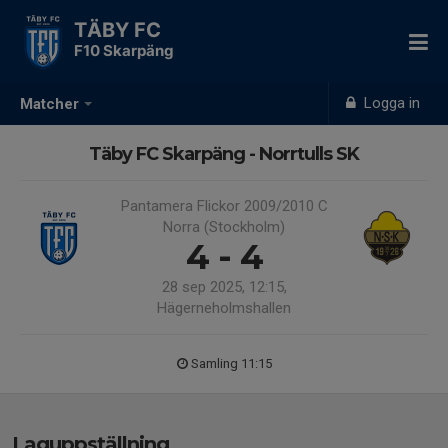
TÄBY FC
F10 Skarpäng
Logga in
Matcher
Täby FC Skarpäng - Norrtulls SK
Pantamera Flickor 2009/2010 C
Norra (Stockholm)
4 - 4
28 sep 2025, 12:15,
Hägerneholmshallen
Samling 11:15
Laguppställning