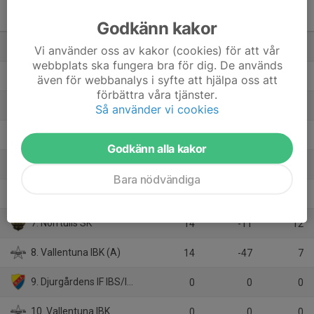
2009/2010 C Norra
(Stockholm)
M
+/-
P
Godkänn kakor
1. Täby FC (B)
14
46
33
Vi använder oss av kakor (cookies) för att vår
webbplats ska fungera bra för dig. De används
2. Järfälla Bele IBK
14
24
31
även för webbanalys i syfte att hjälpa oss att
förbättra våra tjänster.
3. Storvreta Ungdom IBK
14
16
27
Så använder vi cookies
4. Mariebergs SK
14
1
22
Godkänn alla kakor
5. Täby FC (C)
14
-22
15
Bara nödvändiga
6. Åkersberga IBF
14
-7
13
7. Norrtulls SK
14
-11
12
8. Vallentuna IBK (A)
14
-47
7
9. Djurgårdens IF IBS/IBF Offensiv Lidingö
0
0
0
10. Vallentuna IBK
0
0
0