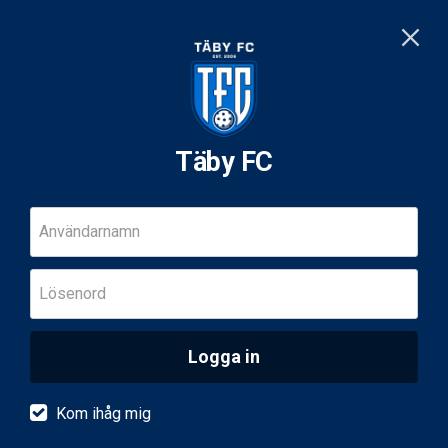
Täby FC
Användarnamn
Lösenord
Logga in
Kom ihåg mig