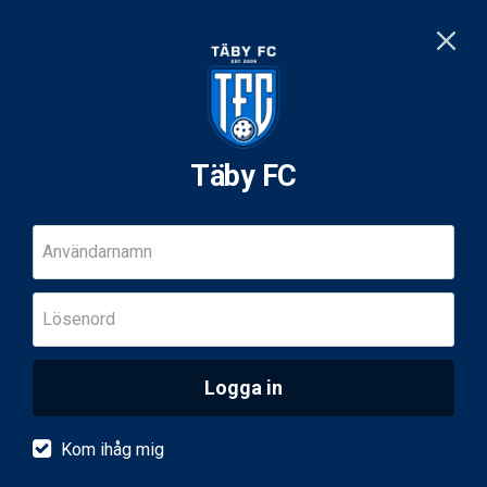
Täby FC
Användarnamn
Lösenord
Logga in
Kom ihåg mig