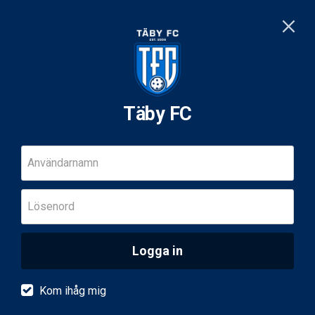
Täby FC
Användarnamn
Lösenord
Logga in
Kom ihåg mig