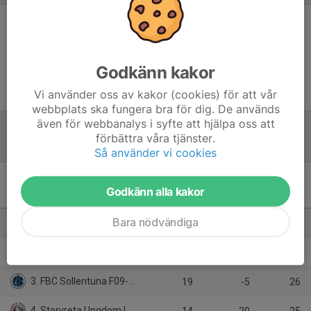
Inget referat skrivet
Godkänn kakor
Vi använder oss av kakor (cookies) för att vår
webbplats ska fungera bra för dig. De används
även för webbanalys i syfte att hjälpa oss att
förbättra våra tjänster.
Tabell
Så använder vi cookies
Pantamera Flickor röd div 1
Godkänn alla kakor
2009/2010
M
+/-
P
Bara nödvändiga
1. Vaksala SK F 2011
19
40
47
2. Täby FC F10 Skarpäng
19
-10
29
3. FBC Sollentuna F09-11 Nord
19
-5
26
4. Storvreta Ungdom IBK F10