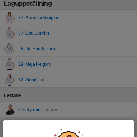
Laguppställning
94. Amanda Rzepka
97. Elsa Loréhn
96. Ida Sundström
28. Meja Helgars
53. Sigrid Tüll
Ledare
Erik Ryman
Tränare
Referat