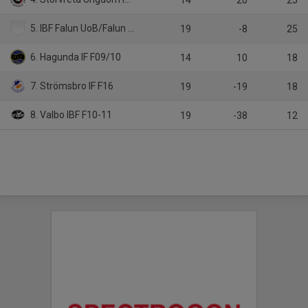
14
20
25
5. IBF Falun UoB/Falun IBK 2010
19
-8
25
6. Hagunda IF F09/10
14
10
18
7. Strömsbro IF F16
19
-19
18
8. Valbo IBF F10-11
19
-38
12