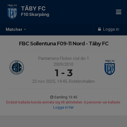
TÄBY FC
F10 Skarpäng
Logga in
Matcher
FBC Sollentuna F09-11 Nord - Täby FC
Pantamera Flickor röd div 1
2009/2010
1 - 3
22 nov 2025, 14:45, Rotebrohallen
Samling 13:45
Endast kallade kunde anmäla sig till aktiviteten. 6 personer var kallade.
Logga in här