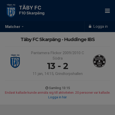
TÄBY FC
F10 Skarpäng
Logga in
Matcher
Täby FC Skarpäng - Huddinge IBS
Pantamera Flickor 2009/2010 C
Södra
13 - 2
11 jan, 14:15, Grindtorpshallen
Samling 13:15
Endast kallade kunde anmäla sig till aktiviteten. 20 personer var kallade.
Logga in här