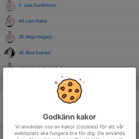
5. Julia Sundström
44. Linn Huber
28. Meja Helgars
40. Moa Duintjer
19. Nathalie Trädgårdh
Ledare
Joakim Helgars
Assisterande tränare
Michael Huber
Tränare
Godkänn kakor
Vi använder oss av kakor (cookies) för att vår
webbplats ska fungera bra för dig. De används
Referat