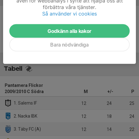
även för webbanalys i syfte att hjälpa oss att
förbättra våra tjänster.
Så använder vi cookies
Inget referat skrivet
Godkänn alla kakor
Bara nödvändiga
Tabell
Pantamera Flickor
2009/2010 C Södra
M
+/-
P
1. Salems IF
12
24
25
2. Nacka IBK
12
18
24
3. Täby FC (A)
12
14
22