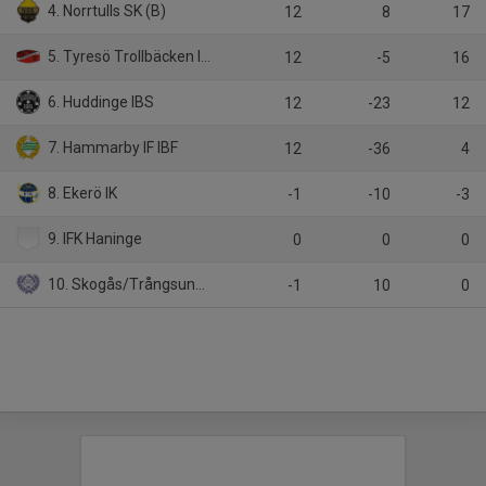
4. Norrtulls SK (B)
12
8
17
5. Tyresö Trollbäcken IBK
12
-5
16
6. Huddinge IBS
12
-23
12
7. Hammarby IF IBF
12
-36
4
8. Ekerö IK
-1
-10
-3
9. IFK Haninge
0
0
0
10. Skogås/Trångsunds IBK
-1
10
0