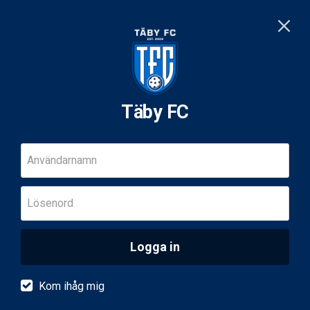
Täby FC
Användarnamn
Lösenord
Logga in
Kom ihåg mig