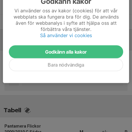
Godkänn kakor
Joakim Helgars
Assisterande tränare
Vi använder oss av kakor (cookies) för att vår
webbplats ska fungera bra för dig. De används
Mats Ristemo
Assisterande tränare
även för webbanalys i syfte att hjälpa oss att
förbättra våra tjänster.
Så använder vi cookies
Referat
Godkänn alla kakor
Inget referat skrivet
Bara nödvändiga
Tabell
Pantamera Flickor