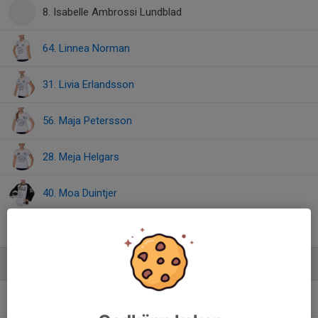
8. Isabelle Ambrossi Lundblad
64. Linnea Norman
31. Livia Erlandsson
56. Maja Petersson
28. Meja Helgars
40. Moa Duintjer
53. Sigrid Tüll
Ledare
Anders Strömgren
Lagledare