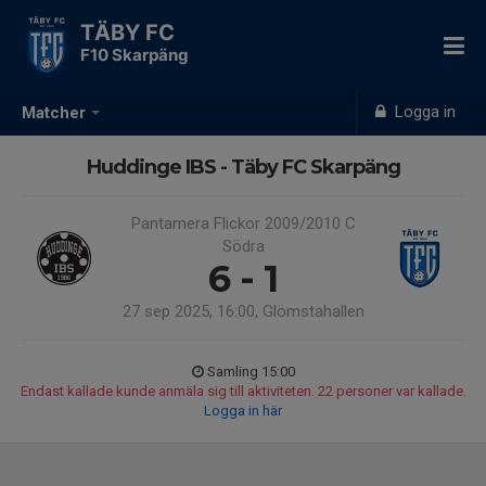
TÄBY FC
F10 Skarpäng
Logga in
Matcher
Huddinge IBS - Täby FC Skarpäng
Pantamera Flickor 2009/2010 C
Södra
6 - 1
27 sep 2025, 16:00, Glömstahallen
Samling 15:00
Endast kallade kunde anmäla sig till aktiviteten. 22 personer var kallade.
Logga in här