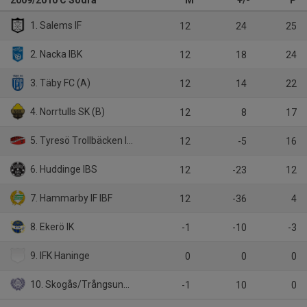
2009/2010 C Södra
M
+/-
P
1. Salems IF
12
24
25
2. Nacka IBK
12
18
24
3. Täby FC (A)
12
14
22
4. Norrtulls SK (B)
12
8
17
5. Tyresö Trollbäcken IBK
12
-5
16
6. Huddinge IBS
12
-23
12
7. Hammarby IF IBF
12
-36
4
8. Ekerö IK
-1
-10
-3
9. IFK Haninge
0
0
0
10. Skogås/Trångsunds IBK
-1
10
0