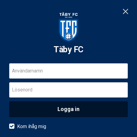
Täby FC
Användarnamn
Lösenord
Logga in
Kom ihåg mig