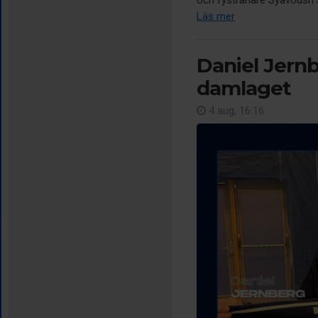
och fystränare Syavoush Sa
Läs mer
Daniel Jernb
damlaget
4 aug, 16:16