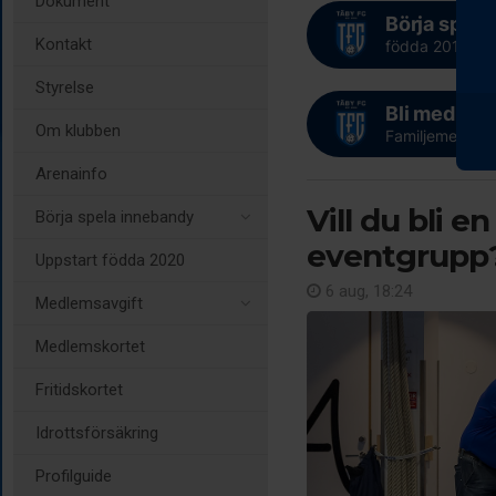
Dokument
Börja spela
Kontakt
födda 2019 och
Styrelse
Bli medlem 
Om klubben
Familjemedlems
Arenainfo
Vill du bli e
Börja spela innebandy
eventgrupp
Uppstart födda 2020
6 aug, 18:24
Medlemsavgift
Medlemskortet
Fritidskortet
Idrottsförsäkring
Profilguide