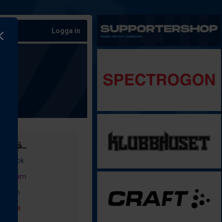
Logga in
ss på...
acebook
nstagram
inkedIn
outube