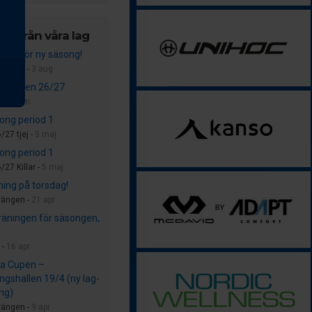
er från våra lag
dags för ny säsong!
rängen -
3 aug
säsongen 26/27
 -
28 jun
ong period 1
/27 tjej -
5 maj
ong period 1
/27 Killar -
5 maj
ning på torsdag!
rängen -
21 apr
träningen för säsongen,
 -
16 apr
a Cupen –
ngshallen 19/4 (ny lag-
ing)
rängen -
9 apr