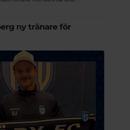
beri fortsätter med Helena Käll Juhlin...
erg ny tränare för