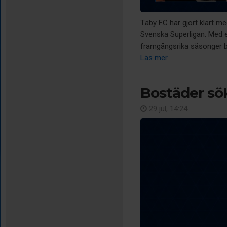
Täby FC har gjort klart m
Svenska Superligan. Med e
framgångsrika säsonger ba
Läs mer
Bostäder sö
29 jul, 14:24