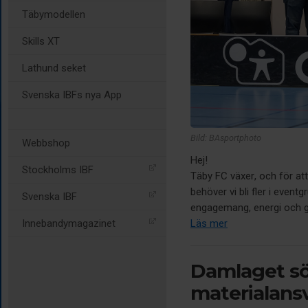
Täbymodellen
Skills XT
Lathund seket
Svenska IBFs nya App
Bild: BAsportphoto
Webbshop
Hej!
Stockholms IBF
Täby FC växer, och för at
behöver vi bli fler i event
Svenska IBF
engagemang, energi och g
Läs mer
Innebandymagazinet
Damlaget sö
materialans