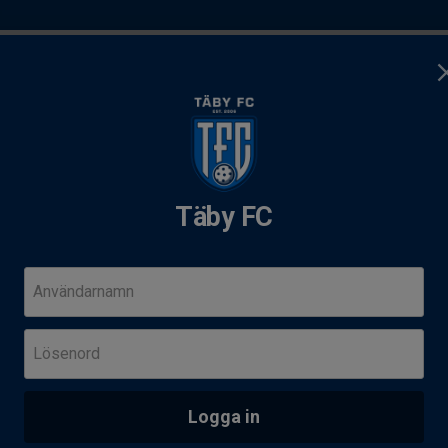
teran
Tillval
Läger
Ledarsidan
Täby FC
mp 11-14 aug
Användarnamn
Följ o
 2016-2019
F
Lösenord
I
L
r barn födda 2020
Logga in
Y