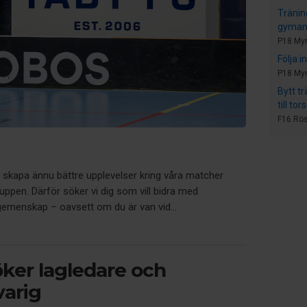
Tränin
gymans
P18 My
Följa i
P18 My
Bytt t
till to
F16 Rös
t skapa ännu bättre upplevelser kring våra matcher
gruppen. Därför söker vi dig som vill bidra med
emenskap – oavsett om du är van vid...
ker lagledare och
varig