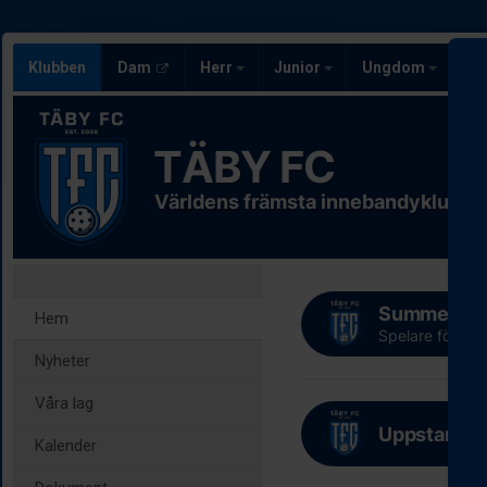
Klubben
Dam
Herr
Junior
Ungdom
Ve
TÄBY FC
Världens främsta innebandyklubb
Summer Ca
Hem
Spelare födda
Nyheter
Våra lag
Uppstart fö
Kalender