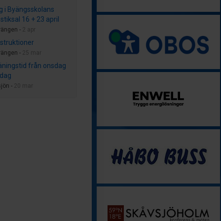
g i Byängsskolans
tiksal 16 + 23 april
rängen -
2 apr
nstruktioner
rängen -
25 mar
räningstid från onsdag
rsdag
jön -
20 mar