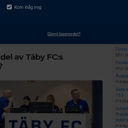
 innebandy
Kom ihåg mig
 tidigare
Nyhet
Snart 
i Täby FC
P18 My
Glömt lösenordet?
kap - nytt för säsongen!
Inför 
F18 Ella
Försäs
n del av Täby FC:s
EFUT 26
Försäs
?
EFUT 26
Avslut
P18 My
Sista 
13.5
F18 Ella
Schyst
Prästä
indeln
P18 My