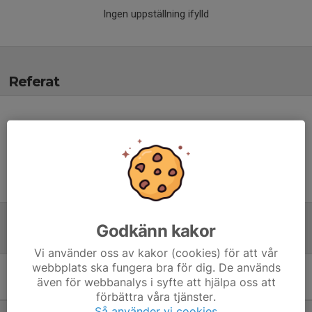
Ingen uppställning ifylld
Referat
Inget referat skrivet
Godkänn kakor
Tabell
Vi använder oss av kakor (cookies) för att vår
webbplats ska fungera bra för dig. De används
Bäst i Stan Flickor 15 –
även för webbanalys i syfte att hjälpa oss att
Grupp D
M
+/-
P
förbättra våra tjänster.
Så använder vi cookies