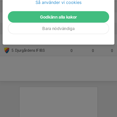
Så använder vi cookies
1. Täby FC (A)
3
3
7
Godkänn alla kakor
2. Älvsjö AIK IBF
3
5
5
Bara nödvändiga
3. Järfälla Bele IBK
3
-1
2
4. Skogås/Trångsunds IBK
3
-7
1
5. Djurgårdens IF IBS
0
0
0