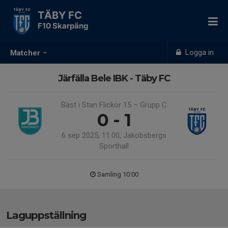
TÄBY FC
F10 Skarpäng
Logga in
Matcher
Järfälla Bele IBK - Täby FC
Bäst i Stan Flickor 15 – Grupp C
0 - 1
6 sep 2025, 11:00, Jakobsbergs
Sporthall
Samling 10:00
Laguppställning