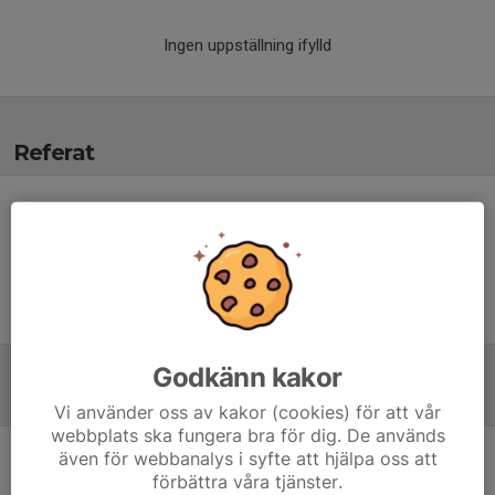
Ingen uppställning ifylld
Referat
Inget referat skrivet
Godkänn kakor
Tabell
Vi använder oss av kakor (cookies) för att vår
webbplats ska fungera bra för dig. De används
även för webbanalys i syfte att hjälpa oss att
Bäst i Stan Flickor 15 –
förbättra våra tjänster.
Grupp C
M
+/-
P