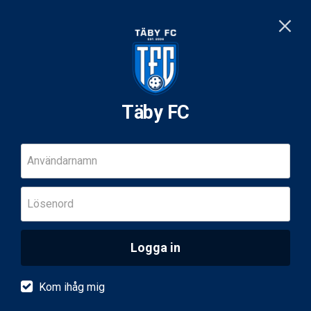
Täby FC
Användarnamn
Lösenord
Logga in
Kom ihåg mig